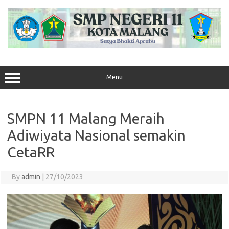
Skip
to
content
Menu
SMPN 11 Malang Meraih
Adiwiyata Nasional semakin
CetaRR
By
admin
|
27/10/2023