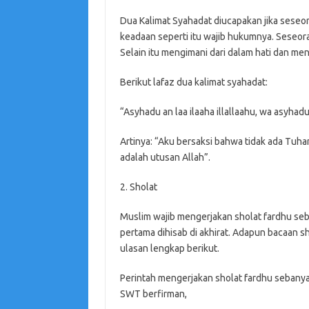
Dua Kalimat Syahadat diucapakan jika seseo
keadaan seperti itu wajib hukumnya. Seseor
Selain itu mengimani dari dalam hati dan m
Berikut lafaz dua kalimat syahadat:
“Asyhadu an laa ilaaha illallaahu, wa asyh
Artinya: “Aku bersaksi bahwa tidak ada Tu
adalah utusan Allah”.
2. Sholat
Muslim wajib mengerjakan sholat fardhu seb
pertama dihisab di akhirat. Adapun bacaan s
ulasan lengkap berikut.
Perintah mengerjakan sholat fardhu sebanyak 
SWT berfirman,