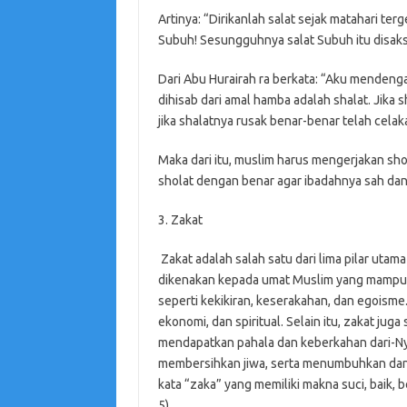
Artinya: “Dirikanlah salat sejak matahari ter
Subuh! Sesungguhnya salat Subuh itu disaksi
Dari Abu Hurairah ra berkata: “Aku menden
dihisab dari amal hamba adalah shalat. Jika 
jika shalatnya rusak benar-benar telah celaka
Maka dari itu, muslim harus mengerjakan s
sholat dengan benar agar ibadahnya sah da
3. Zakat
Zakat adalah salah satu dari lima pilar ut
dikenakan kepada umat Muslim yang mampu un
seperti kekikiran, keserakahan, dan egoism
ekonomi, dan spiritual. Selain itu, zakat ju
mendapatkan pahala dan keberkahan dari-N
membersihkan jiwa, serta menumbuhkan dan
kata “zaka” yang memiliki makna suci, baik, 
5).