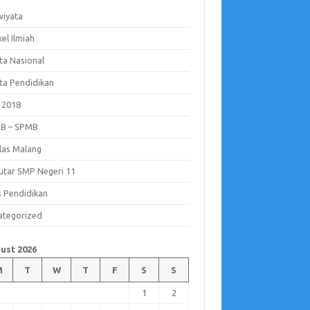
wiyata
kel Ilmiah
ta Nasional
ita Pendidikan
 2018
B – SPMB
ilas Malang
utar SMP Negeri 11
s Pendidikan
ategorized
ust 2026
M
T
W
T
F
S
S
1
2