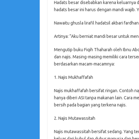
Hadats besar disebabkan karena keluarnya dar
hadats besar ini harus dengan mandi wajib.
Nawaitu ghusla lirafil hadatsil akbari fardhan l
Artinya: “Aku berniat mandi besar untuk men
Mengutip buku Fiqih Thaharah oleh Ibnu Abd
dan najis. Masing-masing memiliki cara ters
berdasarkan macam-macamnya:
1. Najis Mukhaffafah
Najis mukhaffafah bersifat ringan. Contoh naji
hanya diberi ASI tanpa makanan lain. Cara 
bersih pada bagian yang terkena najis.
2. Najis Mutawassitah
Najis mutawassitah bersifat sedang. Yang t
keluar dari kubul dan dubur manusia dan he