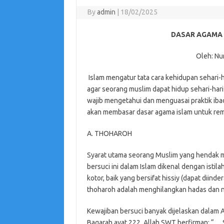
By
admin
|
18/02/2025
DASAR AGAMA 
Oleh: Nur
Islam mengatur tata cara kehidupan sehari-h
agar seorang muslim dapat hidup sehari-har
wajib mengetahui dan menguasai praktik ibad
akan membasar dasar agama islam untuk rem
A. THOHAROH
Syarat utama seorang Muslim yang hendak me
bersuci ini dalam Islam dikenal dengan istila
kotor, baik yang bersifat hissiy (dapat diind
thoharoh adalah menghilangkan hadas dan na
Kewajiban bersuci banyak dijelaskan dalam Al
Baqarah ayat 222. Allah SWT berfirman: “…