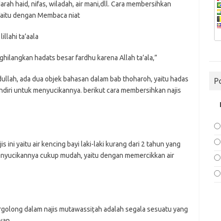
ah haid, nifas, wiladah, air mani,dll. Cara membersihkan
 Yaitu dengan Membaca niat
illahi ta’aala
ghilangkan hadats besar fardhu karena Allah ta’ala,”
ullah, ada dua objek bahasan dalam bab thoharoh, yaitu hadas
P
endiri untuk menyucikannya. berikut cara membersihkan najis
s ini yaitu air kencing bayi laki-laki kurang dari 2 tahun yang
menyucikannya cukup mudah, yaitu dengan memercikkan air
ergolong dalam najis mutawassițah adalah segala sesuatu yang
wan.