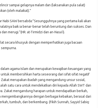
gelincir sampai gelapnya malam dan (laksanakan pula salat)
kan (oleh malaikat).”
gar Nabi SAW bersabda:”Sesungguhnya yang pertama kali akan
shalatnya baik ia benar-benar telah beruntung dan sukses. Dan
 dan merugi.”(HR. at-Tirmidzi dan an-Nasa’i).
holat secara khusyuk dengan memperhatikan juga bacaan
n sempurna.
ama dalam agama Islam dan merupakan kewajiban keuangan yang
tuk membersihkan harta seseorang dari sifat-sifat negatif
e. Zakat merupakan ibadah yang mengandung unsur sosial,
ga salah satu cara untuk mendekatkan diri kepada Allah SWT dan
ya. Zakat mengandung harapan untuk mendapatkan berkah,
 mengembangkannya dengan berbagai kebaikan, berasal dari
berkah, tumbuh, dan berkembang. (Fikih Sunnah, Sayyid Sabiq: