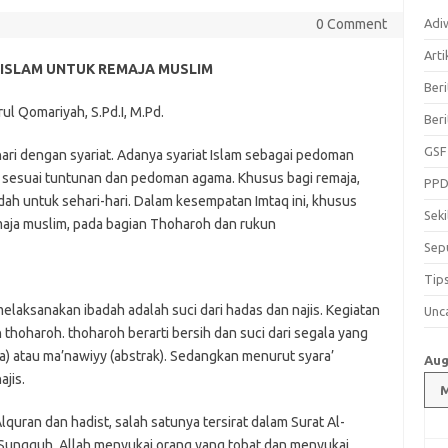
Adi
0 Comment
Arti
ISLAM UNTUK REMAJA MUSLIM
Beri
ul Qomariyah, S.Pd.I, M.Pd.
Ber
GSF
ari dengan syariat. Adanya syariat Islam sebagai pedoman
i sesuai tuntunan dan pedoman agama. Khusus bagi remaja,
PPD
ah untuk sehari-hari. Dalam kesempatan Imtaq ini, khusus
Sek
aja muslim, pada bagian Thoharoh dan rukun
Sep
Tip
laksanakan ibadah adalah suci dari hadas dan najis. Kegiatan
Unc
h thoharoh. thoharoh berarti bersih dan suci dari segala yang
era) atau ma’nawiyy (abstrak). Sedangkan menurut syara’
Aug
jis.
quran dan hadist, salah satunya tersirat dalam Surat Al-
.Sungguh, Allah menyukai orang yang tobat dan menyukai