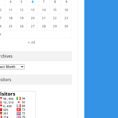
3
4
5
6
7
8
9
0
11
12
13
14
15
16
7
18
19
20
21
22
23
4
25
26
27
28
29
30
1
« Jul
rchives
hives
isitors