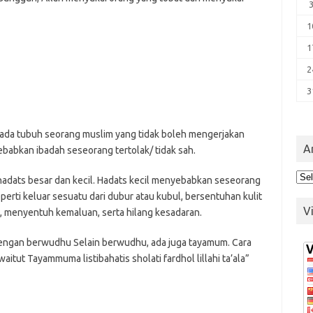
1
1
2
3
ada tubuh seorang muslim yang tidak boleh mengerjakan
A
ebabkan ibadah seseorang tertolak/ tidak sah.
Arc
 hadats besar dan kecil. Hadats kecil menyebabkan seseorang
rti keluar sesuatu dari dubur atau kubul, bersentuhan kulit
V
, menyentuh kemaluan, serta hilang kesadaran.
l dengan berwudhu Selain berwudhu, ada juga tayamum. Cara
ut Tayammuma listibahatis sholati fardhol lillahi ta’ala”